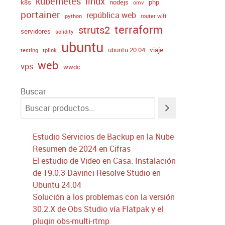
kubernetes
linux
k8s
nodejs
php
omv
portainer
república web
python
router wifi
terraform
struts2
servidores
solidity
ubuntu
ubuntu 20.04
viaje
testing
tplink
web
vps
wwdc
Buscar
Estudio Servicios de Backup en la Nube
Resumen de 2024 en Cifras
El estudio de Video en Casa: Instalación
de 19.0.3 Davinci Resolve Studio en
Ubuntu 24.04
Solución a los problemas con la versión
30.2.X de Obs Studio vía Flatpak y el
plugin obs-multi-rtmp