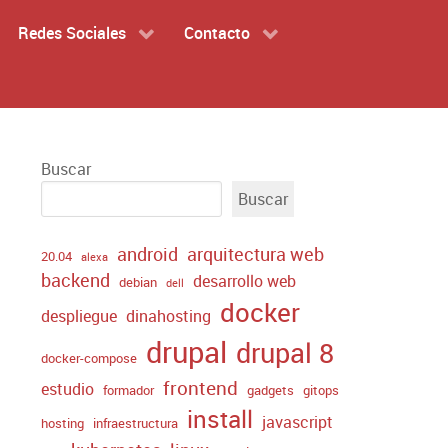
Redes Sociales
Contacto
Buscar
Buscar
android
arquitectura web
20.04
alexa
backend
desarrollo web
debian
dell
docker
despliegue
dinahosting
drupal
drupal 8
docker-compose
frontend
estudio
formador
gadgets
gitops
install
javascript
hosting
infraestructura