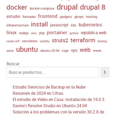
drupal
drupal 8
docker
docker-compose
frontend
estudio
formador
gadgets
gitops
hosting
install
kubernetes
javascript
infraestructura
k8s
portainer
linux
república web
nodejs
php
omv
python
terraform
struts2
servidores
router wifi
solidity
testing
ubuntu
web
vps
ubuntu 20.04
viaje
wwdc
tplink
Buscar
Estudio Servicios de Backup en la Nube
Resumen de 2024 en Cifras
El estudio de Video en Casa: Instalación de 19.0.3
Davinci Resolve Studio en Ubuntu 24.04
Solución a los problemas con la versión 30.2.X de