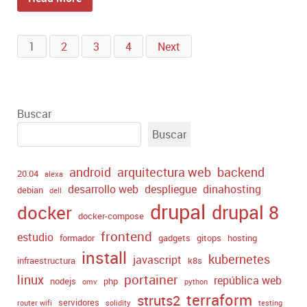
1
2
3
4
Next
Buscar
Buscar
android
arquitectura web
backend
20.04
alexa
desarrollo web
despliegue
dinahosting
debian
dell
drupal
drupal 8
docker
docker-compose
frontend
estudio
formador
gadgets
gitops
hosting
install
kubernetes
javascript
infraestructura
k8s
portainer
linux
república web
nodejs
php
omv
python
terraform
struts2
servidores
router wifi
solidity
testing