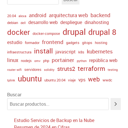
android
arquitectura web
backend
20.04
alexa
desarrollo web
despliegue
dinahosting
debian
dell
drupal
drupal 8
docker
docker-compose
frontend
estudio
formador
gadgets
gitops
hosting
install
kubernetes
javascript
infraestructura
k8s
portainer
linux
república web
nodejs
php
omv
python
terraform
struts2
servidores
router wifi
solidity
testing
ubuntu
web
vps
ubuntu 20.04
viaje
wwdc
tplink
Buscar
Estudio Servicios de Backup en la Nube
Resumen de 2024 en Cifras