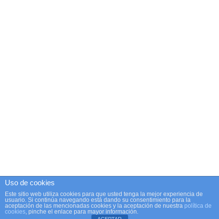
Uso de cookies
Este sitio web utiliza cookies para que usted tenga la mejor experiencia de
usuario. Si continúa navegando está dando su consentimiento para la
aceptación de las mencionadas cookies y la aceptación de nuestra
política de
cookies
, pinche el enlace para mayor información.