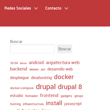
Redes Sociales
Contacto
Buscar
Buscar
android
arquitectura web
20.04
alexa
backend
desarrollo web
debian
dell
docker
despliegue
dinahosting
drupal
drupal 8
docker-compose
frontend
estudio
formador
gadgets
gitops
install
javascript
hosting
infraestructura