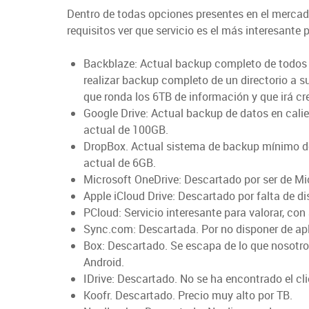
Backup
Dentro de todas opciones presentes en el mercad
en
requisitos ver que servicio es el más interesante 
la
Nube
Backblaze: Actual backup completo de todos lo
realizar backup completo de un directorio a 
que ronda los 6TB de información y que irá cr
Google Drive: Actual backup de datos en cali
actual de 100GB.
DropBox. Actual sistema de backup mínimo de
actual de 6GB.
Microsoft OneDrive: Descartado por ser de Mi
Apple iCloud Drive: Descartado por falta de d
PCloud: Servicio interesante para valorar, con
Sync.com: Descartada. Por no disponer de apl
Box: Descartado. Se escapa de lo que nosotr
Android.
IDrive: Descartado. No se ha encontrado el cl
Koofr. Descartado. Precio muy alto por TB.