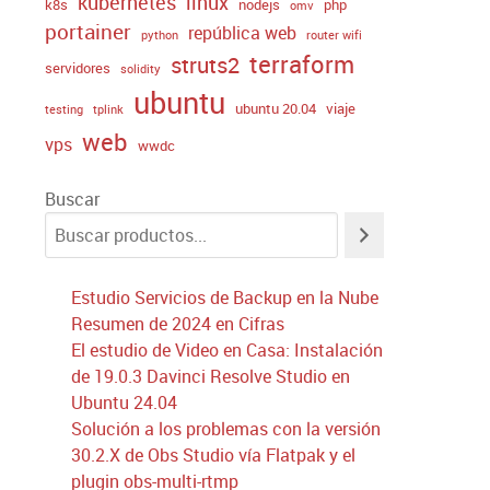
kubernetes
linux
k8s
nodejs
php
omv
portainer
república web
python
router wifi
terraform
struts2
servidores
solidity
ubuntu
ubuntu 20.04
viaje
testing
tplink
web
vps
wwdc
Buscar
Estudio Servicios de Backup en la Nube
Resumen de 2024 en Cifras
El estudio de Video en Casa: Instalación
de 19.0.3 Davinci Resolve Studio en
Ubuntu 24.04
Solución a los problemas con la versión
30.2.X de Obs Studio vía Flatpak y el
plugin obs-multi-rtmp