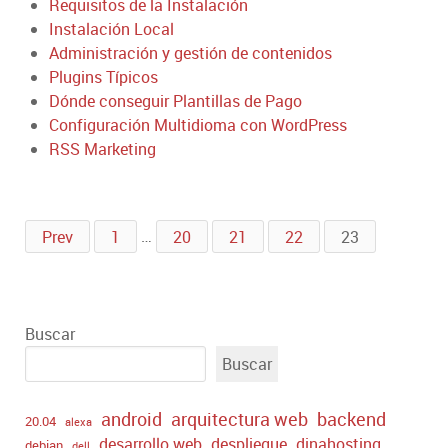
Requisitos de la Instalación
Instalación Local
Administración y gestión de contenidos
Plugins Típicos
Dónde conseguir Plantillas de Pago
Configuración Multidioma con WordPress
RSS Marketing
Prev
1
…
20
21
22
23
Buscar
Buscar
android
arquitectura web
backend
20.04
alexa
desarrollo web
despliegue
dinahosting
debian
dell