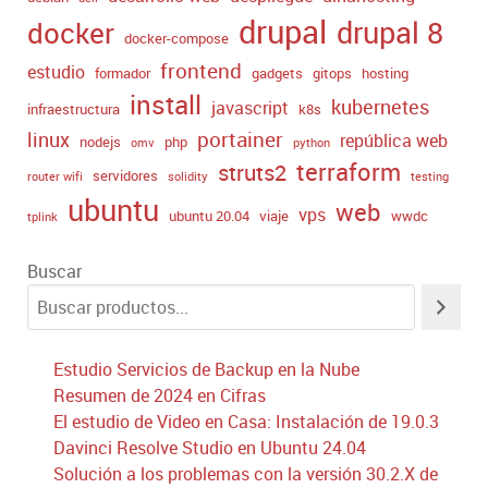
drupal
drupal 8
docker
docker-compose
frontend
estudio
formador
gadgets
gitops
hosting
install
kubernetes
javascript
infraestructura
k8s
portainer
linux
república web
nodejs
php
omv
python
terraform
struts2
servidores
router wifi
solidity
testing
ubuntu
web
vps
ubuntu 20.04
viaje
wwdc
tplink
Buscar
Estudio Servicios de Backup en la Nube
Resumen de 2024 en Cifras
El estudio de Video en Casa: Instalación de 19.0.3
Davinci Resolve Studio en Ubuntu 24.04
Solución a los problemas con la versión 30.2.X de