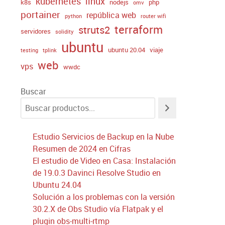
kubernetes
linux
k8s
nodejs
php
omv
portainer
república web
python
router wifi
terraform
struts2
servidores
solidity
ubuntu
ubuntu 20.04
viaje
testing
tplink
web
vps
wwdc
Buscar
Estudio Servicios de Backup en la Nube
Resumen de 2024 en Cifras
El estudio de Video en Casa: Instalación
de 19.0.3 Davinci Resolve Studio en
Ubuntu 24.04
Solución a los problemas con la versión
30.2.X de Obs Studio vía Flatpak y el
plugin obs-multi-rtmp