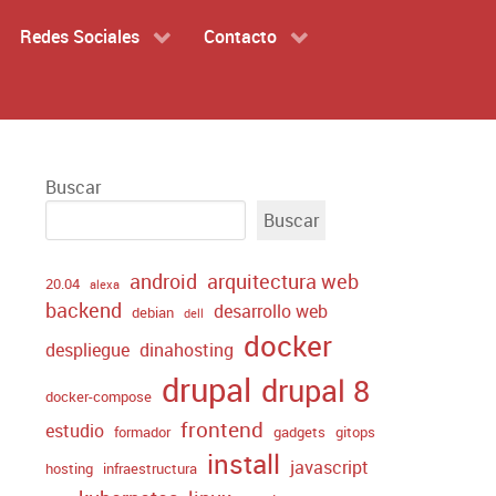
Redes Sociales
Contacto
Buscar
Buscar
android
arquitectura web
20.04
alexa
backend
desarrollo web
debian
dell
docker
despliegue
dinahosting
drupal
drupal 8
docker-compose
frontend
estudio
formador
gadgets
gitops
install
javascript
hosting
infraestructura