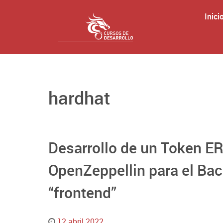
Inici
hardhat
Desarrollo de un Token E
OpenZeppellin para el Bac
“frontend”
12 abril 2022