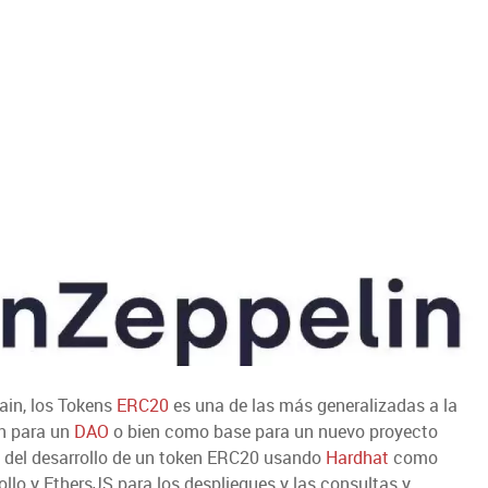
ain, los Tokens
ERC20
es una de las más generalizadas a la
en para un
DAO
o bien como base para un nuevo proyecto
s del desarrollo de un token ERC20 usando
Hardhat
como
lo y EthersJS para los despliegues y las consultas y