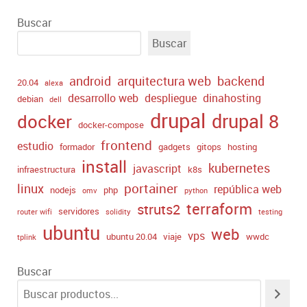
Buscar
Buscar
android
arquitectura web
backend
20.04
alexa
desarrollo web
despliegue
dinahosting
debian
dell
drupal
drupal 8
docker
docker-compose
frontend
estudio
formador
gadgets
gitops
hosting
install
kubernetes
javascript
infraestructura
k8s
portainer
linux
república web
nodejs
php
omv
python
terraform
struts2
servidores
router wifi
solidity
testing
ubuntu
web
vps
ubuntu 20.04
viaje
wwdc
tplink
Buscar