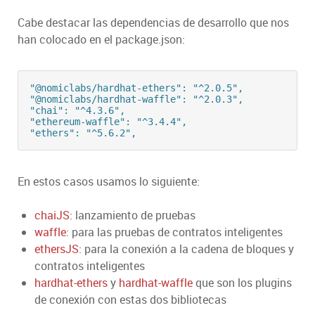
Cabe destacar las dependencias de desarrollo que nos
han colocado en el package.json:
"@nomiclabs/hardhat-ethers": "^2.0.5",

"@nomiclabs/hardhat-waffle": "^2.0.3",

"chai": "^4.3.6",

"ethereum-waffle": "^3.4.4",

"ethers": "^5.6.2",
En estos casos usamos lo siguiente:
chaiJS
: lanzamiento de pruebas
waffle
: para las pruebas de contratos inteligentes
ethersJS
: para la conexión a la cadena de bloques y
contratos inteligentes
hardhat-ethers
y
hardhat-waffle
que son los plugins
de conexión con estas dos bibliotecas