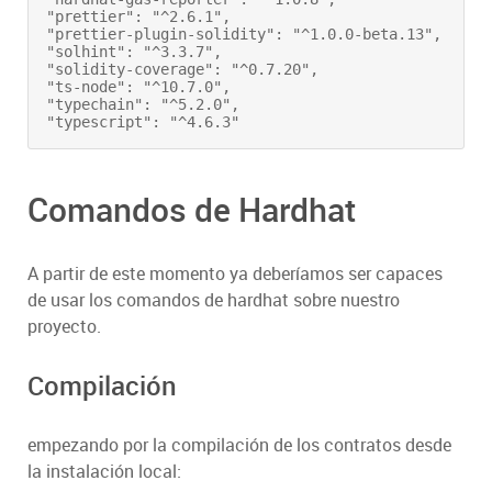
"prettier": "^2.6.1",
"prettier-plugin-solidity": "^1.0.0-beta.13",
"solhint": "^3.3.7",
"solidity-coverage": "^0.7.20",
"ts-node": "^10.7.0",
"typechain": "^5.2.0",
"typescript": "^4.6.3"
Comandos de Hardhat
A partir de este momento ya deberíamos ser capaces
de usar los comandos de hardhat sobre nuestro
proyecto.
Compilación
empezando por la compilación de los contratos desde
la instalación local: