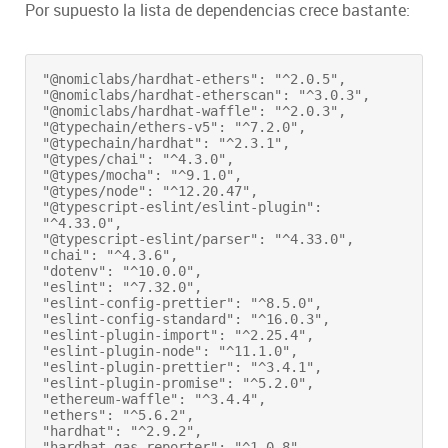
Por supuesto la lista de dependencias crece bastante:
"@nomiclabs/hardhat-ethers": "^2.0.5",
"@nomiclabs/hardhat-etherscan": "^3.0.3",
"@nomiclabs/hardhat-waffle": "^2.0.3",
"@typechain/ethers-v5": "^7.2.0",
"@typechain/hardhat": "^2.3.1",
"@types/chai": "^4.3.0",
"@types/mocha": "^9.1.0",
"@types/node": "^12.20.47",
"@typescript-eslint/eslint-plugin": 
"^4.33.0",
"@typescript-eslint/parser": "^4.33.0",
"chai": "^4.3.6",
"dotenv": "^10.0.0",
"eslint": "^7.32.0",
"eslint-config-prettier": "^8.5.0",
"eslint-config-standard": "^16.0.3",
"eslint-plugin-import": "^2.25.4",
"eslint-plugin-node": "^11.1.0",
"eslint-plugin-prettier": "^3.4.1",
"eslint-plugin-promise": "^5.2.0",
"ethereum-waffle": "^3.4.4",
"ethers": "^5.6.2",
"hardhat": "^2.9.2",
"hardhat-gas-reporter": "^1.0.8",