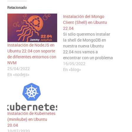
Relacionado
Instalación del Mongo
Client (Shell) en Ubuntu
22.04
Si sólo queremos instalar
la shell de MongoDB en
Instalación de NodeJS en
nuestra nueva Ubuntu
Ubuntu 22.04 con soporte
22.04 nos vamos a
de diferentes entornos con
encontrar con un problema
NVM
a la hora de realizar la
16/05/2022
25/04/2022
instalación debido a la
En «blog»
En «nodejs»
falta de una dependencia
de libssl. en esta entrada
veremos cómo hacer esta
instalación de manera
correcta. Instalación de
las…
Instalación de Kubernetes
(minikube) en Ubuntu
20.04
10/07/2020