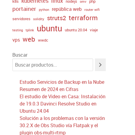
kubernetes
linux
k8s
nodejs
php
omv
portainer
república web
python
router wifi
terraform
struts2
servidores
solidity
ubuntu
ubuntu 20.04
viaje
testing
tplink
web
vps
wwdc
Buscar
Estudio Servicios de Backup en la Nube
Resumen de 2024 en Cifras
El estudio de Video en Casa: Instalación
de 19.0.3 Davinci Resolve Studio en
Ubuntu 24.04
Solución a los problemas con la versión
30.2.X de Obs Studio vía Flatpak y el
plugin obs-multi-rtmp