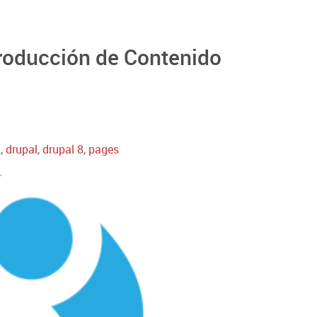
ntroducción de Contenido
t
,
drupal
,
drupal 8
,
pages