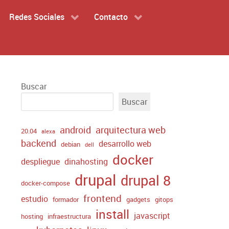
Redes Sociales
Contacto
Buscar
Buscar
android
arquitectura web
20.04
alexa
backend
desarrollo web
debian
dell
docker
despliegue
dinahosting
drupal
drupal 8
docker-compose
frontend
estudio
formador
gadgets
gitops
install
javascript
hosting
infraestructura