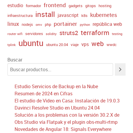
frontend
estudio
formador
gadgets
gitops
hosting
install
kubernetes
javascript
infraestructura
k8s
portainer
linux
república web
nodejs
php
omv
python
terraform
struts2
servidores
router wifi
solidity
testing
ubuntu
web
vps
ubuntu 20.04
viaje
wwdc
tplink
Buscar
Estudio Servicios de Backup en la Nube
Resumen de 2024 en Cifras
El estudio de Video en Casa: Instalación de 19.0.3
Davinci Resolve Studio en Ubuntu 24.04
Solución a los problemas con la versión 30.2.X de
Obs Studio vía Flatpak y el plugin obs-multi-rtmp
Novedades de Angular 18: Signals Everywhere