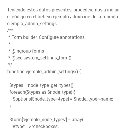
Teniendo estos datos presentes, procederemos a incluir
el código en el fichero ejemplo.admin.inc de la función
ejemplo_admin_settings:
/**
* Form builder. Configure annotations.
*
* @ingroup forms
* @see system_settings_form().
*/
function ejemplo_admin_settings() {
$types = node_type_get_types();
foreach($types as $node_type) {
$options[$node_type->type] = $node_type->name;
}
$form[‘ejemplo_node_types’] = array(
‘#type’ => ‘checkboxes’,