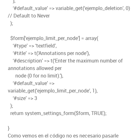
),
‘#default_value’ => variable_get(‘ejemplo_deletion’, 0)
// Default to Never
);
$form[‘ejemplo_limit_per_node’] = array(
‘#type’ => ‘textfield’,
‘#title’ => t(‘Annotations per node’),
‘#description’ => t(‘Enter the maximum number of
annotations allowed per
node (0 for no limit).’),
‘#default_value’ =>
variable_get(‘ejemplo_limit_per_node’, 1),
‘#size’ => 3
);
return system_settings_form($form, TRUE);
}
Como vemos en el código no es necesario pasarle