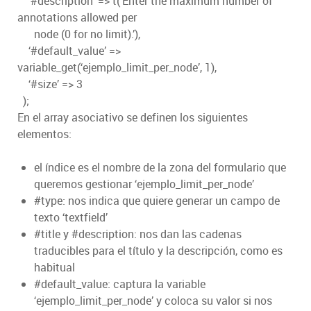
‘#description’ => t(‘Enter the maximum number of
annotations allowed per
node (0 for no limit).’),
‘#default_value’ =>
variable_get(‘ejemplo_limit_per_node’, 1),
‘#size’ => 3
);
En el array asociativo se definen los siguientes
elementos:
el índice es el nombre de la zona del formulario que
queremos gestionar ‘ejemplo_limit_per_node’
#type: nos indica que quiere generar un campo de
texto ‘textfield’
#title y #description: nos dan las cadenas
traducibles para el título y la descripción, como es
habitual
#default_value: captura la variable
‘ejemplo_limit_per_node’ y coloca su valor si nos