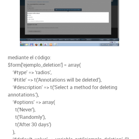
mediante el código:
$form[‘ejemplo_deletion’] = array(
‘#type’ => ‘radios’,
‘#title’ => t(‘Annotations will be deleted’),
‘#description’ => t(‘Select a method for deleting
annotations.’),
‘#options’ => array(
t(‘Never’),
t(‘Randomly’),
t(‘After 30 days’)
),