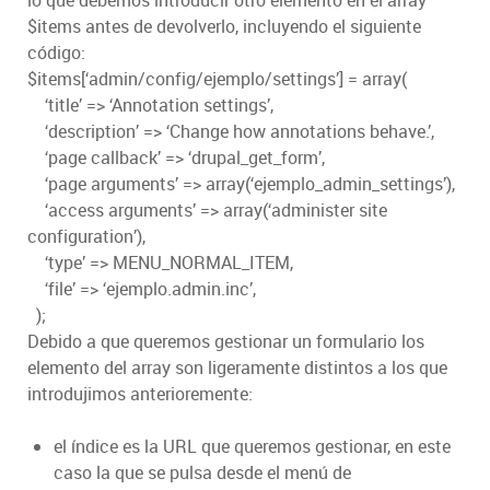
$items antes de devolverlo, incluyendo el siguiente
código:
$items[‘admin/config/ejemplo/settings’] = array(
‘title’ => ‘Annotation settings’,
‘description’ => ‘Change how annotations behave.’,
‘page callback’ => ‘drupal_get_form’,
‘page arguments’ => array(‘ejemplo_admin_settings’),
‘access arguments’ => array(‘administer site
configuration’),
‘type’ => MENU_NORMAL_ITEM,
‘file’ => ‘ejemplo.admin.inc’,
);
Debido a que queremos gestionar un formulario los
elemento del array son ligeramente distintos a los que
introdujimos anterioremente:
el índice es la URL que queremos gestionar, en este
caso la que se pulsa desde el menú de