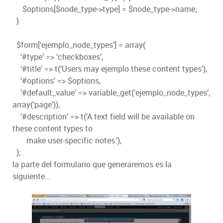
$options[$node_type->type] = $node_type->name;
}
$form[‘ejemplo_node_types’] = array(
‘#type’ => ‘checkboxes’,
‘#title’ => t(‘Users may ejemplo these content types’),
‘#options’ => $options,
‘#default_value’ => variable_get(‘ejemplo_node_types’,
array(‘page’)),
‘#description’ => t(‘A text field will be available on
these content types to
make user-specific notes.’),
);
la parte del formulario que generaremos es la
siguiente…