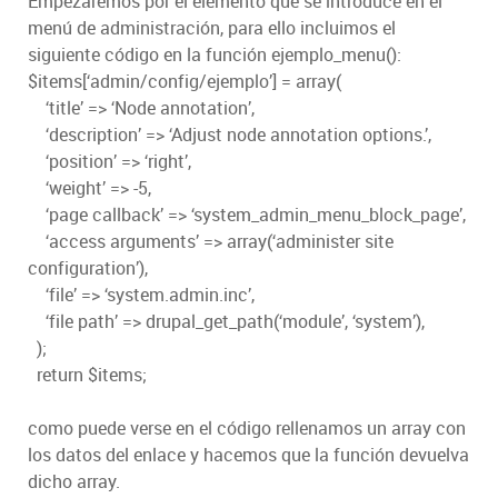
Empezaremos por el elemento que se introduce en el
menú de administración, para ello incluimos el
siguiente código en la función ejemplo_menu():
$items[‘admin/config/ejemplo’] = array(
‘title’ => ‘Node annotation’,
‘description’ => ‘Adjust node annotation options.’,
‘position’ => ‘right’,
‘weight’ => -5,
‘page callback’ => ‘system_admin_menu_block_page’,
‘access arguments’ => array(‘administer site
configuration’),
‘file’ => ‘system.admin.inc’,
‘file path’ => drupal_get_path(‘module’, ‘system’),
);
return $items;
como puede verse en el código rellenamos un array con
los datos del enlace y hacemos que la función devuelva
dicho array.