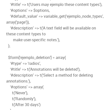
‘#title’ => t(‘Users may ejemplo these content types’),
‘#options’ => $options,
‘#default_value’ => variable_get(‘ejemplo_node_types’,
array(‘page’)),
‘#description’ => t(‘A text field will be available on
these content types to
make user-specific notes.’),
);
$form[‘ejemplo_deletion’] = array(
‘#type’ => ‘radios’,
‘#title’ => t(‘Annotations will be deleted’),
‘#description’ => t(‘Select a method for deleting
annotations.’),
‘#options’ => array(
t(‘Never’),
t(‘Randomly’),
t(‘After 30 days’)