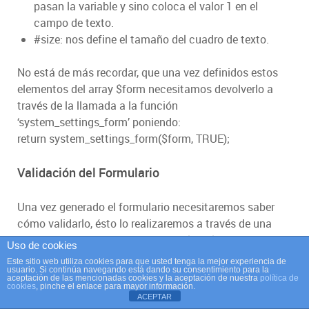
pasan la variable y sino coloca el valor 1 en el
campo de texto.
#size: nos define el tamaño del cuadro de texto.
No está de más recordar, que una vez definidos estos
elementos del array $form necesitamos devolverlo a
través de la llamada a la función
‘system_settings_form’ poniendo:
return system_settings_form($form, TRUE);
Validación del Formulario
Una vez generado el formulario necesitaremos saber
cómo validarlo, ésto lo realizaremos a través de una
nueva función con un nombre similar a la anterior, en
Uso de cookies
este caso ‘ejemplo_admin_settings_validate’, el nombre
Este sitio web utiliza cookies para que usted tenga la mejor experiencia de
usuario. Si continúa navegando está dando su consentimiento para la
dela función depende del nombre que le hayamos dado
aceptación de las mencionadas cookies y la aceptación de nuestra
política de
cookies
, pinche el enlace para mayor información.
a la función de callback de generación del formulario,
ACEPTAR
es decir se añade la cadena ‘_validate’ al nombre de la