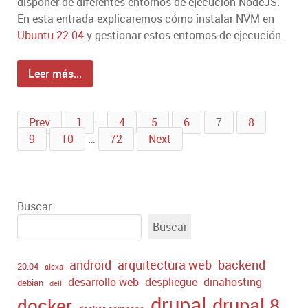
disponer de diferentes entornos de ejecución NodeJS.
En esta entrada explicaremos cómo instalar NVM en
Ubuntu
22.04
y gestionar estos entornos de ejecución.
Leer más...
Prev
1
…
4
5
6
7
8
9
10
…
72
Next
Buscar
Buscar
android
arquitectura web
backend
20.04
alexa
desarrollo web
despliegue
dinahosting
debian
dell
drupal
drupal 8
docker