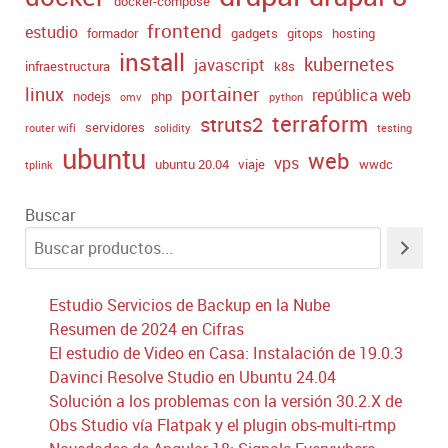
docker-compose
frontend
estudio
formador
gadgets
gitops
hosting
install
kubernetes
javascript
infraestructura
k8s
portainer
linux
república web
nodejs
php
omv
python
terraform
struts2
servidores
router wifi
solidity
testing
ubuntu
web
vps
ubuntu 20.04
viaje
wwdc
tplink
Buscar
Estudio Servicios de Backup en la Nube
Resumen de 2024 en Cifras
El estudio de Video en Casa: Instalación de 19.0.3
Davinci Resolve Studio en Ubuntu 24.04
Solución a los problemas con la versión 30.2.X de
Obs Studio vía Flatpak y el plugin obs-multi-rtmp