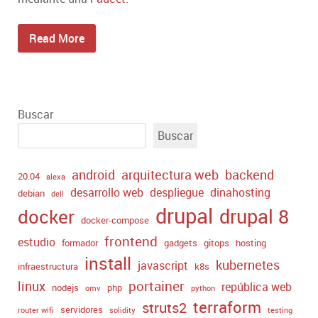
Read More
Buscar
Buscar
android
arquitectura web
backend
20.04
alexa
desarrollo web
despliegue
dinahosting
debian
dell
drupal
drupal 8
docker
docker-compose
frontend
estudio
formador
gadgets
gitops
hosting
install
kubernetes
javascript
infraestructura
k8s
portainer
linux
república web
nodejs
php
omv
python
terraform
struts2
servidores
router wifi
solidity
testing