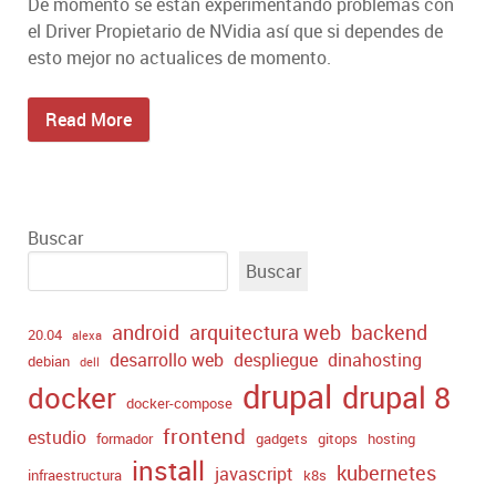
De momento se están experimentando problemas con
el Driver Propietario de NVidia así que si dependes de
esto mejor no actualices de momento.
Read More
Buscar
Buscar
android
arquitectura web
backend
20.04
alexa
desarrollo web
despliegue
dinahosting
debian
dell
drupal
drupal 8
docker
docker-compose
frontend
estudio
formador
gadgets
gitops
hosting
install
kubernetes
javascript
infraestructura
k8s