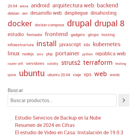
android
arquitectura web
backend
20.04
alexa
desarrollo web
despliegue
dinahosting
debian
dell
drupal
drupal 8
docker
docker-compose
frontend
estudio
formador
gadgets
gitops
hosting
install
kubernetes
javascript
infraestructura
k8s
portainer
linux
república web
nodejs
php
omv
python
terraform
struts2
servidores
router wifi
solidity
testing
ubuntu
web
vps
ubuntu 20.04
viaje
wwdc
tplink
Buscar
Estudio Servicios de Backup en la Nube
Resumen de 2024 en Cifras
El estudio de Video en Casa: Instalación de 19.0.3