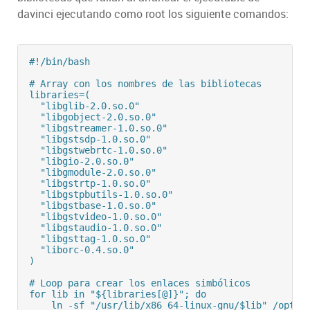
davinci ejecutando como root los siguiente comandos:
#!/bin/bash

# Array con los nombres de las bibliotecas

libraries=(

  "libglib-2.0.so.0"

  "libgobject-2.0.so.0"

  "libgstreamer-1.0.so.0"

  "libgstsdp-1.0.so.0"

  "libgstwebrtc-1.0.so.0"

  "libgio-2.0.so.0"

  "libgmodule-2.0.so.0"

  "libgstrtp-1.0.so.0"

  "libgstpbutils-1.0.so.0"

  "libgstbase-1.0.so.0"

  "libgstvideo-1.0.so.0"

  "libgstaudio-1.0.so.0"

  "libgsttag-1.0.so.0"

  "liborc-0.4.so.0"

)

# Loop para crear los enlaces simbólicos

for lib in "${libraries[@]}"; do

    ln -sf "/usr/lib/x86_64-linux-gnu/$lib" /opt/re