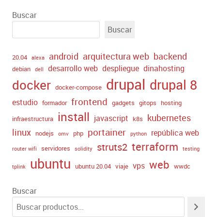
Buscar
Buscar
android
arquitectura web
backend
20.04
alexa
desarrollo web
despliegue
dinahosting
debian
dell
drupal
drupal 8
docker
docker-compose
frontend
estudio
formador
gadgets
gitops
hosting
install
kubernetes
javascript
infraestructura
k8s
portainer
linux
república web
nodejs
php
omv
python
terraform
struts2
servidores
router wifi
solidity
testing
ubuntu
web
vps
ubuntu 20.04
viaje
wwdc
tplink
Buscar