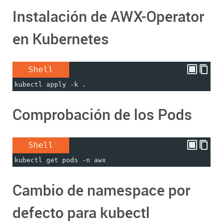
Instalación de AWX-Operator
en Kubernetes
Shell
kubectl apply -k .
Comprobación de los Pods
Shell
kubectl get pods -n awx
Cambio de namespace por
defecto para kubectl