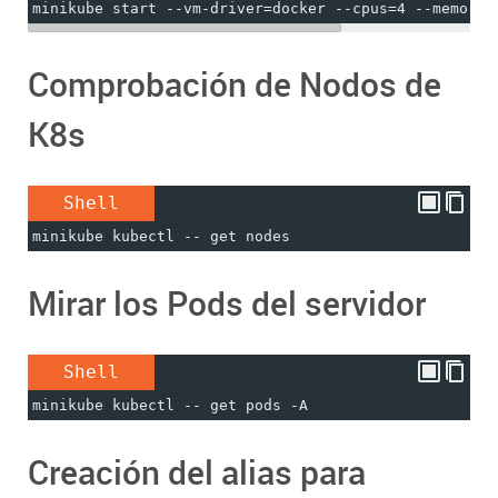
minikube start --vm-driver=docker --cpus=4 --memory=
Comprobación de Nodos de
K8s
Shell
minikube kubectl -- get nodes
Mirar los Pods del servidor
Shell
minikube kubectl -- get pods -A
Creación del alias para