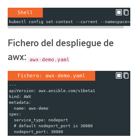
Shell
kubectl config set-context --current --namespace=awx
Fichero del despliegue de
awx:
awx-demo.yaml
Fichero: awx-demo.yaml
---
apiVersion: awx.ansible.com/v1beta1
kind: AWX
metadata:
  name: awx-demo
spec:
  service_type: nodeport
  # default nodeport_port is 30080
  nodeport_port: 30080