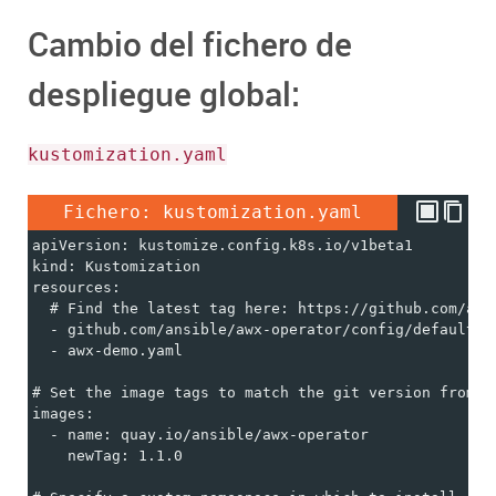
Cambio del fichero de
despliegue global:
kustomization.yaml
Fichero: kustomization.yaml
apiVersion: kustomize.config.k8s.io/v1beta1
kind: Kustomization
resources:
  # Find the latest tag here: https://github.com/ans
  - github.com/ansible/awx-operator/config/default?r
  - awx-demo.yaml
# Set the image tags to match the git version from a
images:
  - name: quay.io/ansible/awx-operator
    newTag: 1.1.0