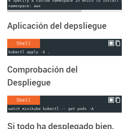
# Specify a custom namespace in which to install AWX
namespace: awx
Aplicación del depsliegue
Shell
kubectl apply -k .
Comprobación del
Despliegue
Shell
watch minikube kubectl -- get pods -A
Si todo ha desplegado bien,