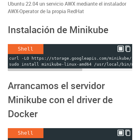
Ubuntu 22.04 un servicio AWX mediante el instalador
AWX-Operator de la propia RedHat
Instalación de Minikube
Shell
curl -LO https://storage.googleapis.com/minikube/rel
sudo install minikube-linux-amd64 /usr/local/bin/min
Arrancamos el servidor
Minikube con el driver de
Docker
Shell