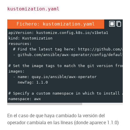
kustomization.yaml
Fichero: kustomization.yaml
apiVersion: kustomize.config.k8s.io/v1beta1
kind: Kustomization
resources:
  # Find the latest tag here: https://github.com/ans
  - github.com/ansible/awx-operator/config/default?r
# Set the image tags to match the git version from a
images:
  - name: quay.io/ansible/awx-operator
    newTag: 1.1.0
# Specify a custom namespace in which to install AWX
namespace: awx
En el caso de que haya cambiado la versión del
operador cambiala en las líneas (donde aparece 1.1.0)