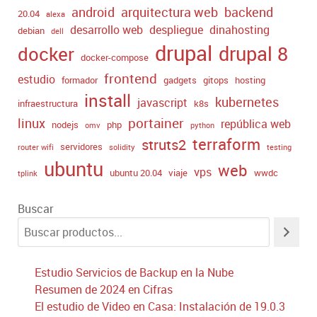
android
arquitectura web
backend
20.04
alexa
desarrollo web
despliegue
dinahosting
debian
dell
drupal
drupal 8
docker
docker-compose
frontend
estudio
formador
gadgets
gitops
hosting
install
kubernetes
javascript
infraestructura
k8s
portainer
linux
república web
nodejs
php
omv
python
terraform
struts2
servidores
router wifi
solidity
testing
ubuntu
web
vps
ubuntu 20.04
viaje
wwdc
tplink
Buscar
Estudio Servicios de Backup en la Nube
Resumen de 2024 en Cifras
El estudio de Video en Casa: Instalación de 19.0.3