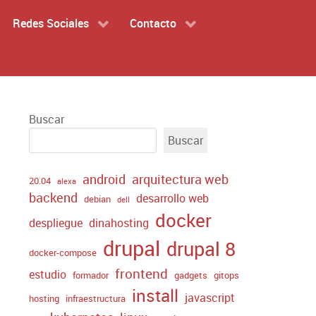
Redes Sociales
Contacto
Buscar
Buscar
android
arquitectura web
20.04
alexa
backend
desarrollo web
debian
dell
docker
despliegue
dinahosting
drupal
drupal 8
docker-compose
frontend
estudio
formador
gadgets
gitops
install
javascript
hosting
infraestructura