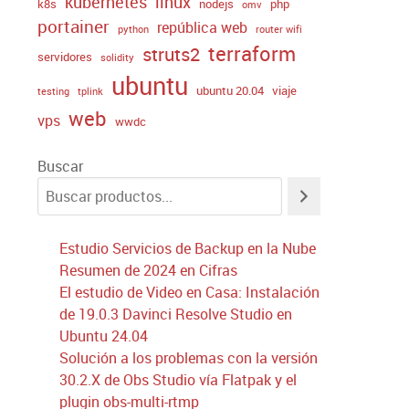
kubernetes
linux
k8s
nodejs
php
omv
portainer
república web
python
router wifi
terraform
struts2
servidores
solidity
ubuntu
ubuntu 20.04
viaje
testing
tplink
web
vps
wwdc
Buscar
Estudio Servicios de Backup en la Nube
Resumen de 2024 en Cifras
El estudio de Video en Casa: Instalación
de 19.0.3 Davinci Resolve Studio en
Ubuntu 24.04
Solución a los problemas con la versión
30.2.X de Obs Studio vía Flatpak y el
plugin obs-multi-rtmp