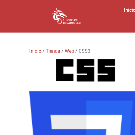
Inici
Inicio
/
Tienda
/
Web
/ CSS3