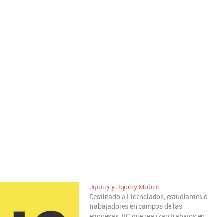
Jquery y Jquery Mobile
Destinado a Licenciados, estudiantes o
trabajadores en campos de las
empresas TIC que realizan trabajos en