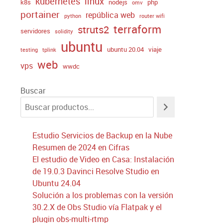
kubernetes
linux
k8s
nodejs
php
omv
portainer
república web
python
router wifi
terraform
struts2
servidores
solidity
ubuntu
ubuntu 20.04
viaje
testing
tplink
web
vps
wwdc
Buscar
Estudio Servicios de Backup en la Nube
Resumen de 2024 en Cifras
El estudio de Video en Casa: Instalación
de 19.0.3 Davinci Resolve Studio en
Ubuntu 24.04
Solución a los problemas con la versión
30.2.X de Obs Studio vía Flatpak y el
plugin obs-multi-rtmp