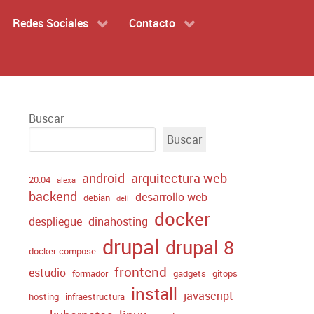
Redes Sociales
Contacto
Buscar
Buscar
android
arquitectura web
20.04
alexa
backend
desarrollo web
debian
dell
docker
despliegue
dinahosting
drupal
drupal 8
docker-compose
frontend
estudio
formador
gadgets
gitops
install
javascript
hosting
infraestructura