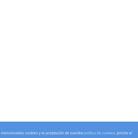
as mencionadas cookies y la aceptación de nuestra
política de cookies
, pinche el
Powered by
Gantry Framework