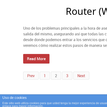
Uno de los problemas principales a la hora de asegu
salida del mismo, asegurando así que todas las 
desde donde podemos entrar a los servicios que
veremos cómo realizar estos pasos de manera sen
Read More
Prev
1
2
3
Next
Uso de cookies
Este sitio web utiliza cookies para que usted tenga la mejor experiencia de us
© 2026
enlace para mayor información.