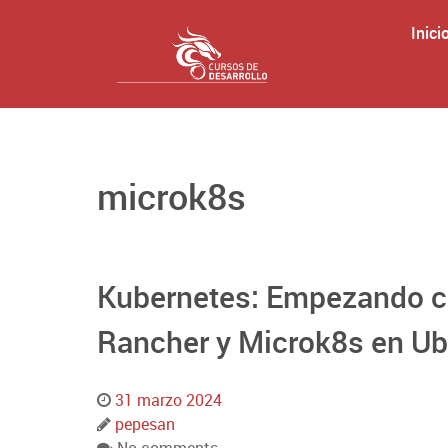
Inici
microk8s
Kubernetes: Empezando co
Rancher y Microk8s en Ub
31 marzo 2024
pepesan