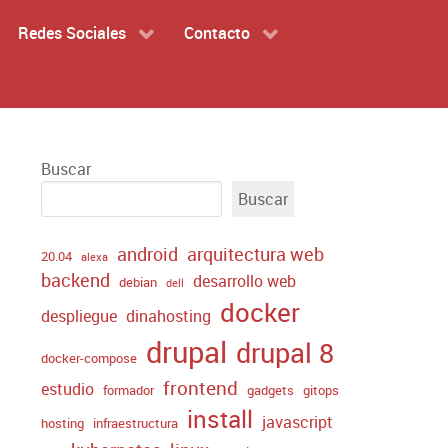
Redes Sociales
Contacto
Buscar
Buscar
android
arquitectura web
20.04
alexa
backend
desarrollo web
debian
dell
docker
despliegue
dinahosting
drupal
drupal 8
docker-compose
frontend
estudio
formador
gadgets
gitops
install
javascript
hosting
infraestructura