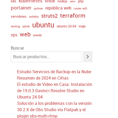
kubernetes
linux
k8s
nodejs
php
omv
portainer
república web
python
router wifi
terraform
struts2
servidores
solidity
ubuntu
ubuntu 20.04
viaje
testing
tplink
web
vps
wwdc
Buscar
Estudio Servicios de Backup en la Nube
Resumen de 2024 en Cifras
El estudio de Video en Casa: Instalación
de 19.0.3 Davinci Resolve Studio en
Ubuntu 24.04
Solución a los problemas con la versión
30.2.X de Obs Studio vía Flatpak y el
plugin obs-multi-rtmp