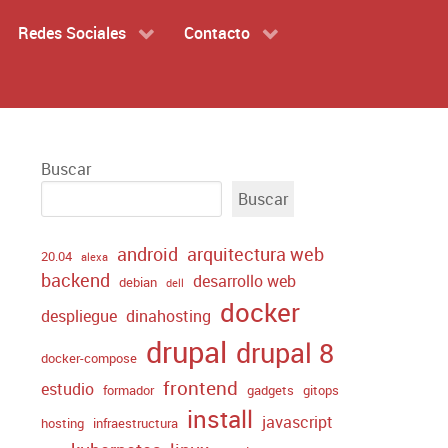
Redes Sociales
Contacto
Buscar
Buscar
android
arquitectura web
20.04
alexa
backend
desarrollo web
debian
dell
docker
despliegue
dinahosting
drupal
drupal 8
docker-compose
frontend
estudio
formador
gadgets
gitops
install
javascript
hosting
infraestructura