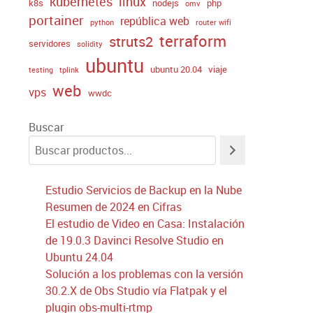
kubernetes
linux
k8s
nodejs
php
omv
portainer
república web
python
router wifi
terraform
struts2
servidores
solidity
ubuntu
ubuntu 20.04
viaje
testing
tplink
web
vps
wwdc
Buscar
Estudio Servicios de Backup en la Nube
Resumen de 2024 en Cifras
El estudio de Video en Casa: Instalación
de 19.0.3 Davinci Resolve Studio en
Ubuntu 24.04
Solución a los problemas con la versión
30.2.X de Obs Studio vía Flatpak y el
plugin obs-multi-rtmp