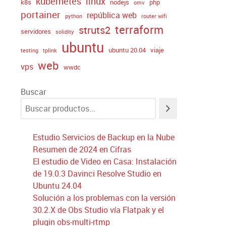
kubernetes
linux
k8s
nodejs
php
omv
portainer
república web
python
router wifi
terraform
struts2
servidores
solidity
ubuntu
ubuntu 20.04
viaje
testing
tplink
web
vps
wwdc
Buscar
Estudio Servicios de Backup en la Nube
Resumen de 2024 en Cifras
El estudio de Video en Casa: Instalación
de 19.0.3 Davinci Resolve Studio en
Ubuntu 24.04
Solución a los problemas con la versión
30.2.X de Obs Studio vía Flatpak y el
plugin obs-multi-rtmp