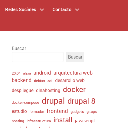
Redes Sociales
Contacto
Buscar
Buscar
android
arquitectura web
20.04
alexa
backend
desarrollo web
debian
dell
docker
despliegue
dinahosting
drupal
drupal 8
docker-compose
frontend
estudio
formador
gadgets
gitops
install
javascript
hosting
infraestructura