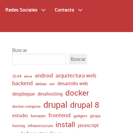
Redes Sociales
Contacto
Buscar
Buscar
android
arquitectura web
20.04
alexa
backend
desarrollo web
debian
dell
docker
despliegue
dinahosting
drupal
drupal 8
docker-compose
frontend
estudio
formador
gadgets
gitops
install
javascript
hosting
infraestructura