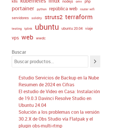
kubernetes
linux
k8s
nodejs
php
omv
portainer
república web
python
router wifi
terraform
struts2
servidores
solidity
ubuntu
ubuntu 20.04
viaje
testing
tplink
web
vps
wwdc
Buscar
Estudio Servicios de Backup en la Nube
Resumen de 2024 en Cifras
El estudio de Video en Casa: Instalación
de 19.0.3 Davinci Resolve Studio en
Ubuntu 24.04
Solución a los problemas con la versión
30.2.X de Obs Studio vía Flatpak y el
plugin obs-multi-rtmp