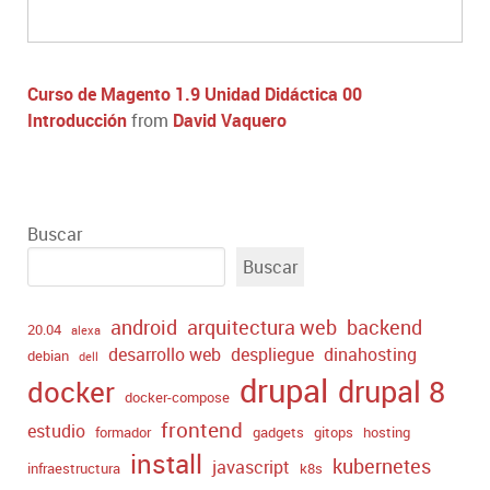
Curso de Magento 1.9 Unidad Didáctica 00
Introducción
from
David Vaquero
Buscar
Buscar
android
arquitectura web
backend
20.04
alexa
desarrollo web
despliegue
dinahosting
debian
dell
drupal
drupal 8
docker
docker-compose
frontend
estudio
formador
gadgets
gitops
hosting
install
kubernetes
javascript
infraestructura
k8s