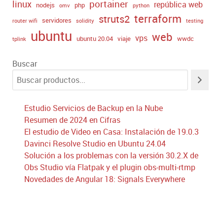
portainer
linux
república web
nodejs
php
omv
python
terraform
struts2
servidores
router wifi
solidity
testing
ubuntu
web
vps
ubuntu 20.04
viaje
wwdc
tplink
Buscar
Estudio Servicios de Backup en la Nube
Resumen de 2024 en Cifras
El estudio de Video en Casa: Instalación de 19.0.3
Davinci Resolve Studio en Ubuntu 24.04
Solución a los problemas con la versión 30.2.X de
Obs Studio vía Flatpak y el plugin obs-multi-rtmp
Novedades de Angular 18: Signals Everywhere