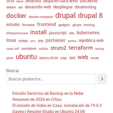
android
arquitectura web
backend
20.04
alexa
desarrollo web
despliegue
dinahosting
debian
dell
drupal
drupal 8
docker
docker-compose
frontend
estudio
formador
gadgets
gitops
hosting
install
kubernetes
javascript
infraestructura
k8s
portainer
linux
república web
nodejs
php
omv
python
terraform
struts2
servidores
router wifi
solidity
testing
ubuntu
web
vps
ubuntu 20.04
viaje
wwdc
tplink
Buscar
Estudio Servicios de Backup en la Nube
Resumen de 2024 en Cifras
El estudio de Video en Casa: Instalación de 19.0.3
Davinci Resolve Studio en Ubuntu 24.04