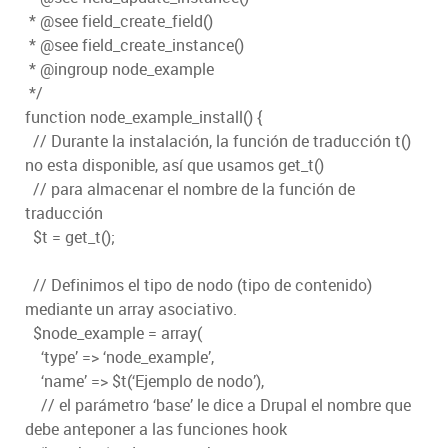
* @see field_create_field()
* @see field_create_instance()
* @ingroup node_example
*/
function node_example_install() {
// Durante la instalación, la función de traducción t()
no esta disponible, así que usamos get_t()
// para almacenar el nombre de la función de
traducción
$t = get_t();
// Definimos el tipo de nodo (tipo de contenido)
mediante un array asociativo.
$node_example = array(
‘type’ => ‘node_example’,
‘name’ => $t(‘Ejemplo de nodo’),
// el parámetro ‘base’ le dice a Drupal el nombre que
debe anteponer a las funciones hook