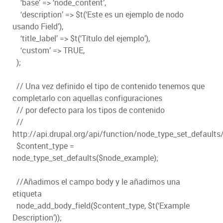
‘base’ => ‘node_content’,
‘description’ => $t(‘Este es un ejemplo de nodo
usando Field’),
‘title_label’ => $t(‘Título del ejemplo’),
‘custom’ => TRUE,
);
// Una vez definido el tipo de contenido tenemos que
completarlo con aquellas configuraciones
// por defecto para los tipos de contenido
//
http://api.drupal.org/api/function/node_type_set_defaults
$content_type =
node_type_set_defaults($node_example);
//Añadimos el campo body y le añadimos una
etiqueta
node_add_body_field($content_type, $t(‘Example
Description’));