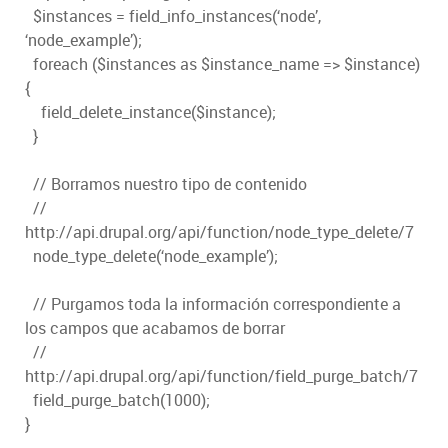
$instances = field_info_instances(‘node’,
‘node_example’);
foreach ($instances as $instance_name => $instance)
{
field_delete_instance($instance);
}
// Borramos nuestro tipo de contenido
//
http://api.drupal.org/api/function/node_type_delete/7
node_type_delete(‘node_example’);
// Purgamos toda la información correspondiente a
los campos que acabamos de borrar
//
http://api.drupal.org/api/function/field_purge_batch/7
field_purge_batch(1000);
}