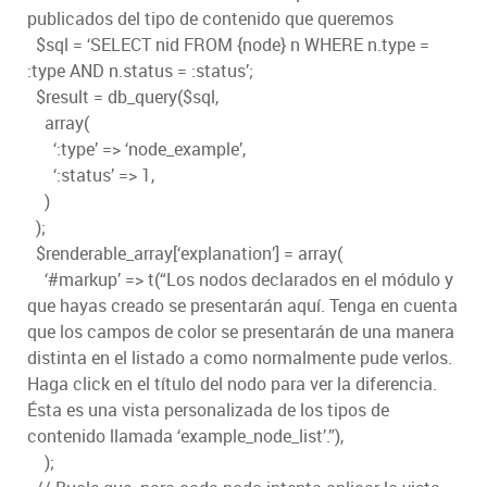
publicados del tipo de contenido que queremos
$sql = ‘SELECT nid FROM {node} n WHERE n.type =
:type AND n.status = :status’;
$result = db_query($sql,
array(
‘:type’ => ‘node_example’,
‘:status’ => 1,
)
);
$renderable_array[‘explanation’] = array(
‘#markup’ => t(“Los nodos declarados en el módulo y
que hayas creado se presentarán aquí. Tenga en cuenta
que los campos de color se presentarán de una manera
distinta en el listado a como normalmente pude verlos.
Haga click en el título del nodo para ver la diferencia.
Ésta es una vista personalizada de los tipos de
contenido llamada ‘example_node_list’.”),
);