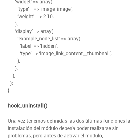
‘widget’ => array(
‘type’ => ‘image_image’,
‘weight’ => 2.10,
),
‘display’ => array(
‘example_node_list’ => array(
‘label’ => ‘hidden’,
‘type’ => ‘image_link_content__thumbnail’,
),
),
),
);
}
hook_uninstall()
Una vez tenemos definidas las dos últimas funciones la
instalación del módulo debería poder realizarse sin
problemas, pero antes de activar el módulo,