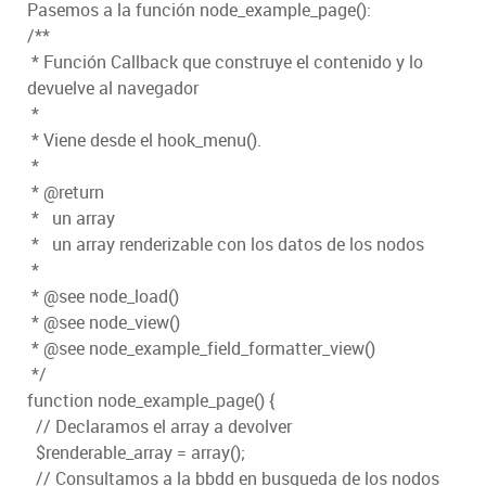
Pasemos a la función node_example_page():
/**
* Función Callback que construye el contenido y lo
devuelve al navegador
*
* Viene desde el hook_menu().
*
* @return
* un array
* un array renderizable con los datos de los nodos
*
* @see node_load()
* @see node_view()
* @see node_example_field_formatter_view()
*/
function node_example_page() {
// Declaramos el array a devolver
$renderable_array = array();
// Consultamos a la bbdd en busqueda de los nodos