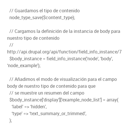
// Guardamos el tipo de contenido
node_type_save($content_type);
// Cargamos la definición de la instancia de body para
nuestro tipo de contenido
//
http://api.drupal.org/api/function/field_info_instance/7
$body_instance = field_info_instance(‘node’, ‘body’,
‘node_example’);
// Añadimos el modo de visualización para el campo
body de nuestro tipo de contenido para que
// se muestre un resumen del campo
$body_instance[‘display’][‘example_node_list’] = array(
‘label’ => ‘hidden’,
‘type’ => ‘text_summary_or_trimmed’,
);