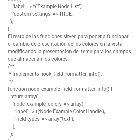
‘label’ => t(‘Example Node List’),
‘custom settings’ => TRUE,
);
}
El resto de las funciones sirven para poner a funcionar
el cambio de presentación de los colores en la vista
modificando la presentación del tema para los campos
que almacenan los colores:
/**
* Implements hook_field_formatter_info().
*/
function node_example_field_formatter_info() {
return array(
‘node_example_colors’ => array(
‘label’ => t(‘Node Example Color Handle’),
‘field types’ => array(‘text’),
),
);