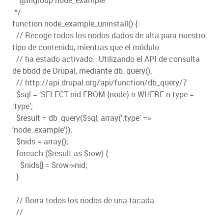
* @ingroup node_example
*/
function node_example_uninstall() {
// Recoge todos los nodos dados de alta para nuestro
tipo de contenido, mientras que el módulo
// ha estado activado. Utilizando el API de consulta
de bbdd de Drupal, mediante db_query().
// http://api.drupal.org/api/function/db_query/7
$sql = ‘SELECT nid FROM {node} n WHERE n.type =
:type’;
$result = db_query($sql, array(‘:type’ =>
‘node_example’));
$nids = array();
foreach ($result as $row) {
$nids[] = $row->nid;
}
// Borra todos los nodos de una tacada
//