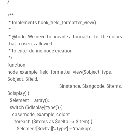
}
/**
* Implements hook_field_formatter_view().
*
* @todo: We need to provide a formatter for the colors
that a user is allowed
* to enter during node creation.
*/
function
node_example_field_formatter_view($object_type,
$object, $field,
$instance, $langcode, $items,
$display) {
$element = array();
switch ($display[‘type’]) {
case ‘node_example_colors’:
foreach ($items as $delta => $item) {
$element[$delta][‘#type’] = ‘markup’;