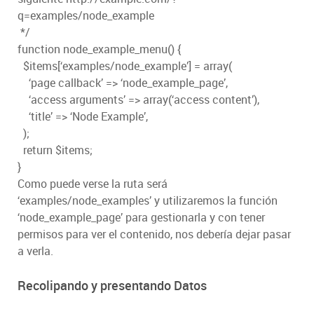
q=examples/node_example
*/
function node_example_menu() {
$items[‘examples/node_example’] = array(
‘page callback’ => ‘node_example_page’,
‘access arguments’ => array(‘access content’),
‘title’ => ‘Node Example’,
);
return $items;
}
Como puede verse la ruta será
‘examples/node_examples’ y utilizaremos la función
‘node_example_page’ para gestionarla y con tener
permisos para ver el contenido, nos debería dejar pasar
a verla.
Recolipando y presentando Datos