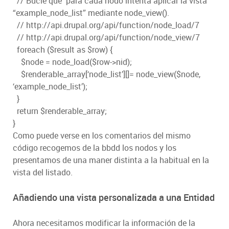
// Bucle que para cada nodo intenta aplicar la vista
“example_node_list” mediante node_view().
// http://api.drupal.org/api/function/node_load/7
// http://api.drupal.org/api/function/node_view/7
foreach ($result as $row) {
$node = node_load($row->nid);
$renderable_array[‘node_list’][]= node_view($node,
‘example_node_list’);
}
return $renderable_array;
}
Como puede verse en los comentarios del mismo
código recogemos de la bbdd los nodos y los
presentamos de una maner distinta a la habitual en la
vista del listado.
Añadiendo una vista personalizada a una Entidad
Ahora necesitamos modificar la información de la