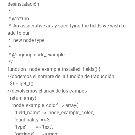
desinstalación
*
* @return
* An associative array specifying the fields we wish to
add to our
* new node type.
*
* @ingroup node_example
*/
function _node_example_installed_fields() {
//cogemos el nombre de la función de traducción
$t = get_t();
//devolvemos el array de los campos
return array(
‘node_example_color’ => array(
‘field_name’ => ‘node_example_color’,
‘cardinality’ => 3,
‘type’ => ‘text’,
‘settings’ => array(