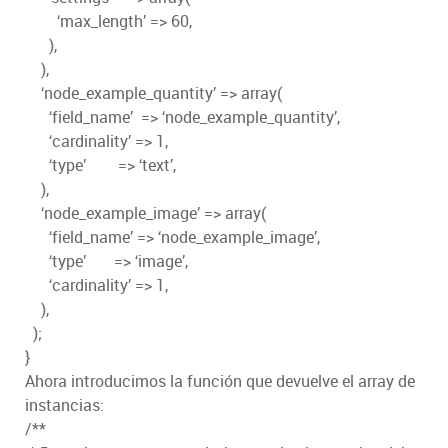
‘max_length’ => 60,
),
),
‘node_example_quantity’ => array(
‘field_name’ => ‘node_example_quantity’,
‘cardinality’ => 1,
‘type’ => ‘text’,
),
‘node_example_image’ => array(
‘field_name’ => ‘node_example_image’,
‘type’ => ‘image’,
‘cardinality’ => 1,
),
);
}
Ahora introducimos la función que devuelve el array de
instancias:
/**