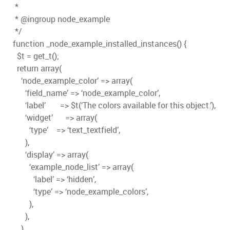
*
* @ingroup node_example
*/
function _node_example_installed_instances() {
$t = get_t();
return array(
‘node_example_color’ => array(
‘field_name’ => ‘node_example_color’,
‘label’ => $t(‘The colors available for this object.’),
‘widget’ => array(
‘type’ => ‘text_textfield’,
),
‘display’ => array(
‘example_node_list’ => array(
‘label’ => ‘hidden’,
‘type’ => ‘node_example_colors’,
),
),
),