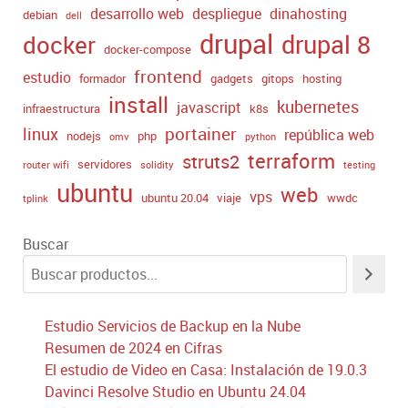
desarrollo web
despliegue
dinahosting
debian
dell
drupal
drupal 8
docker
docker-compose
frontend
estudio
formador
gadgets
gitops
hosting
install
kubernetes
javascript
infraestructura
k8s
portainer
linux
república web
nodejs
php
omv
python
terraform
struts2
servidores
router wifi
solidity
testing
ubuntu
web
vps
ubuntu 20.04
viaje
wwdc
tplink
Buscar
Estudio Servicios de Backup en la Nube
Resumen de 2024 en Cifras
El estudio de Video en Casa: Instalación de 19.0.3
Davinci Resolve Studio en Ubuntu 24.04