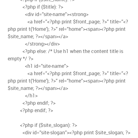
<?php if ($title): ?>
<div id=”site-name”><strong>
<a href=”<?php print $front_page; ?>” title=”<?
php print t(‘Home’); ?>” rel=”home”><span><?php print
$site_name; ?></span></a>
</strong></div>
<?php else: /* Use h1 when the content title is
empty */ ?>
<h1 id=”site-name”>
<a href=”<?php print $front_page; ?>” title=”<?
php print t(‘Home’); ?>” rel=”home”><span><?php print
$site_name; ?></span></a>
</h1>
<?php endif; ?>
<?php endif; ?>
<?php if ($site_slogan): ?>
<div id=”site-slogan”><?php print $site_slogan; ?>