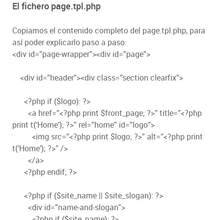
El fichero page.tpl.php
Copiamos el contenido completo del page.tpl.php, para
así poder explicarlo paso a paso:
<div id=”page-wrapper”><div id=”page”>
<div id=”header”><div class=”section clearfix”>
<?php if ($logo): ?>
<a href=”<?php print $front_page; ?>” title=”<?php
print t(‘Home’); ?>” rel=”home” id=”logo”>
<img src=”<?php print $logo; ?>” alt=”<?php print
t(‘Home’); ?>” />
</a>
<?php endif; ?>
<?php if ($site_name || $site_slogan): ?>
<div id=”name-and-slogan”>
<?php if ($site_name): ?>