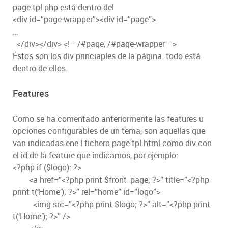
page.tpl.php está dentro del
<div id=”page-wrapper”><div id=”page”>
…
</div></div> <!– /#page, /#page-wrapper –>
Éstos son los div princiaples de la página. todo está
dentro de ellos.
Features
Como se ha comentado anteriormente las features u
opciones configurables de un tema, son aquellas que
van indicadas ene l fichero page.tpl.html como div con
el id de la feature que indicamos, por ejemplo:
<?php if ($logo): ?>
<a href=”<?php print $front_page; ?>” title=”<?php
print t(‘Home’); ?>” rel=”home” id=”logo”>
<img src=”<?php print $logo; ?>” alt=”<?php print
t(‘Home’); ?>” />