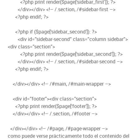
<?php print render($page[‘sidebar_first’]); ?>
</div></div> <!– /.section, /#sidebar-first –>
<?php endif; ?>
<?php if ($page[‘sidebar_second’]): ?>
<div id=”sidebar-second” class=”column sidebar”>
<div class=”section”>
<?php print render($page[‘sidebar_second’]); ?>
</div></div> <!– /.section, /#sidebar-second –>
<?php endif; ?>
</div></div> <!– /#main, /#main-wrapper –>
<div id=”footer”><div class=”section”>
<?php print render($page[‘footer’]); ?>
</div></div> <!– /.section, /#footer –>
</div></div> <!– /#page, /#page-wrapper –>
como puede verse prácticamente todo el contenido del