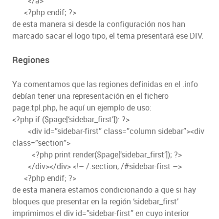
</a>
<?php endif; ?>
de esta manera si desde la configuración nos han
marcado sacar el logo tipo, el tema presentará ese DIV.
Regiones
Ya comentamos que las regiones definidas en el .info
debían tener una representación en el fichero
page.tpl.php, he aquí un ejemplo de uso:
<?php if ($page[‘sidebar_first’]): ?>
<div id=”sidebar-first” class=”column sidebar”><div
class=”section”>
<?php print render($page[‘sidebar_first’]); ?>
</div></div> <!– /.section, /#sidebar-first –>
<?php endif; ?>
de esta manera estamos condicionando a que si hay
bloques que presentar en la región ‘sidebar_first’
imprimimos el div id=”sidebar-first” en cuyo interior