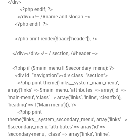
</div>
<?php endif; ?>
</div> <!– /#name-and-slogan –>
<?php endif; ?>
<?php print render($page[‘header’]); ?>
</div></div> <!– /.section, /#header –>
<?php if ($main_menu || $secondary_menu): ?>
<div id=”navigation”><div class=”section”>
<?php print theme(‘links__system_main_menu’,
array(‘links’ => $main_menu, ‘attributes’ => array(‘id’ =>
‘main-menu’, ‘class’ => array(‘links’, ‘inline’, ‘clearfix’)),
‘heading’ => t(‘Main menu’))); ?>
<?php print
theme(‘links__system_secondary_menu’, array(‘links’ =>
$secondary_menu, ‘attributes’ => array(‘id’ =>
‘secondary-menu’, ‘class’ => array(‘links’, ‘inline’,