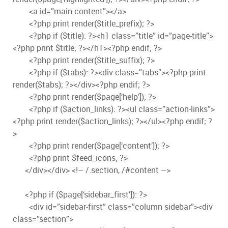
<a id=”main-content”></a>
<?php print render($title_prefix); ?>
<?php if ($title): ?><h1 class=”title” id=”page-title”>
<?php print $title; ?></h1><?php endif; ?>
<?php print render($title_suffix); ?>
<?php if ($tabs): ?><div class=”tabs”><?php print
render($tabs); ?></div><?php endif; ?>
<?php print render($page[‘help’]); ?>
<?php if ($action_links): ?><ul class=”action-links”>
<?php print render($action_links); ?></ul><?php endif; ?
>
<?php print render($page[‘content’]); ?>
<?php print $feed_icons; ?>
</div></div> <!– /.section, /#content –>
<?php if ($page[‘sidebar_first’]): ?>
<div id=”sidebar-first” class=”column sidebar”><div
class=”section”>