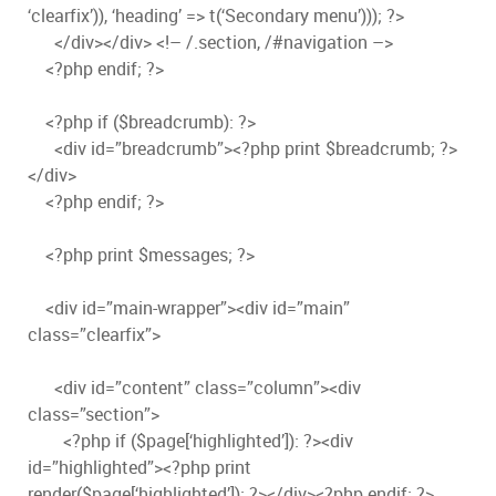
‘clearfix’)), ‘heading’ => t(‘Secondary menu’))); ?>
</div></div> <!– /.section, /#navigation –>
<?php endif; ?>
<?php if ($breadcrumb): ?>
<div id=”breadcrumb”><?php print $breadcrumb; ?>
</div>
<?php endif; ?>
<?php print $messages; ?>
<div id=”main-wrapper”><div id=”main”
class=”clearfix”>
<div id=”content” class=”column”><div
class=”section”>
<?php if ($page[‘highlighted’]): ?><div
id=”highlighted”><?php print
render($page[‘highlighted’]); ?></div><?php endif; ?>