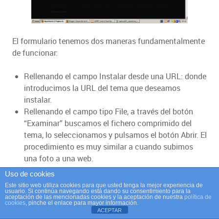
El formulario tenemos dos maneras fundamentalmente
de funcionar:
Rellenando el campo Instalar desde una URL: donde
introducimos la URL del tema que deseamos
instalar.
Rellenando el campo tipo File, a través del botón
“Examinar” buscamos el fichero comprimido del
tema, lo seleccionamos y pulsamos el botón Abrir. El
procedimiento es muy similar a cuando subimos
una foto a una web.
Uso de cookies
Como practica intentaremos la instalación del Tema
Este sitio web utiliza cookies para que usted tenga la mejor experiencia de
usuario. Si continúa navegando está dando su consentimiento para la
Zen que hemos descargado previamente. Después
aceptación de las mencionadas cookies y la aceptación de nuestra
política de
cookies
, pinche el enlace para mayor información.
pulsaremos el botón “Guardar”.
ACEPTAR
Nos aparecerá una barra de progreso con la instalación