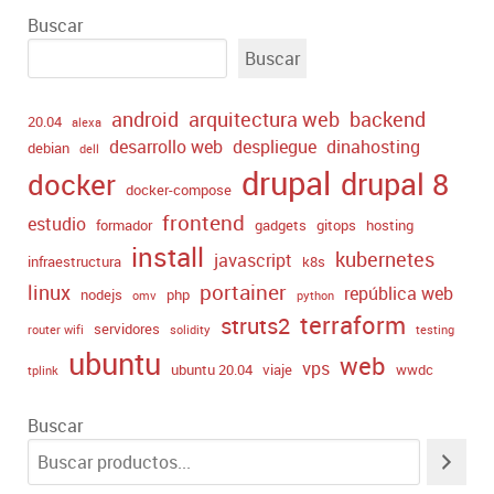
Buscar
Buscar
android
arquitectura web
backend
20.04
alexa
desarrollo web
despliegue
dinahosting
debian
dell
drupal
drupal 8
docker
docker-compose
frontend
estudio
formador
gadgets
gitops
hosting
install
kubernetes
javascript
infraestructura
k8s
portainer
linux
república web
nodejs
php
omv
python
terraform
struts2
servidores
router wifi
solidity
testing
ubuntu
web
vps
ubuntu 20.04
viaje
wwdc
tplink
Buscar