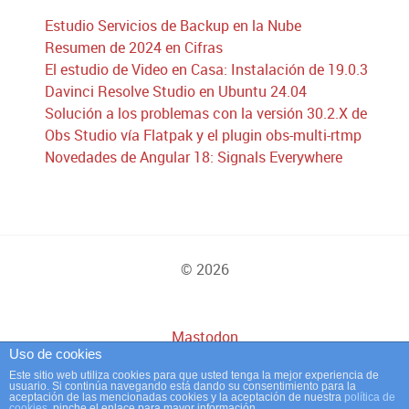
Estudio Servicios de Backup en la Nube
Resumen de 2024 en Cifras
El estudio de Video en Casa: Instalación de 19.0.3
Davinci Resolve Studio en Ubuntu 24.04
Solución a los problemas con la versión 30.2.X de
Obs Studio vía Flatpak y el plugin obs-multi-rtmp
Novedades de Angular 18: Signals Everywhere
© 2026
Mastodon
Uso de cookies
Este sitio web utiliza cookies para que usted tenga la mejor experiencia de
usuario. Si continúa navegando está dando su consentimiento para la
aceptación de las mencionadas cookies y la aceptación de nuestra
política de
Powered by
Cursos de Desarrollo
cookies
, pinche el enlace para mayor información.