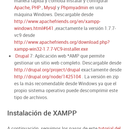
manera rápida y cómoda instalar y configurar
Apache
,
PHP
,
Mysql
y
Phpmyadmin
en una
máquina Windows. Descargable desde
http://www.apachefriends.org/en/xampp-
windows.html#641
,exactamente la versión 1.7.7-
vc9 desde
http://www.apachefriends.org/download.php?
xampp-win32-1.7.7-VC9-installer.exe
Drupal
7: Aplicación web *AMP que permite
gestionar un sitio web completo. Descargable desde
http://drupal.org/project/drupal
exactamente desde
http://drupal.org/node/1425104
. La versión en zip
es la más recomendable desde Windows ya que el
propio sistema operativo puede descomprimir este
tipo de archivos.
Instalación de XAMPP
A continuación seguimos los pasos de este
tutorial del