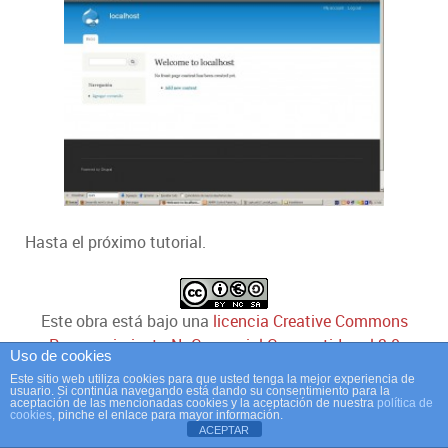
Hasta el próximo tutorial.
Este
obra
está bajo una
licencia Creative Commons
Reconocimiento-NoComercial-CompartirIgual 3.0
Uso de cookies
España
.
Este sitio web utiliza cookies para que usted tenga la mejor experiencia de
usuario. Si continúa navegando está dando su consentimiento para la
aceptación de las mencionadas cookies y la aceptación de nuestra
política de
cookies
, pinche el enlace para mayor información.
ACEPTAR