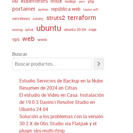
kubernetes
linux
k8s
nodejs
php
omv
portainer
república web
python
router wifi
terraform
struts2
servidores
solidity
ubuntu
ubuntu 20.04
viaje
testing
tplink
web
vps
wwdc
Buscar
Estudio Servicios de Backup en la Nube
Resumen de 2024 en Cifras
El estudio de Video en Casa: Instalación
de 19.0.3 Davinci Resolve Studio en
Ubuntu 24.04
Solución a los problemas con la versión
30.2.X de Obs Studio vía Flatpak y el
plugin obs-multi-rtmp