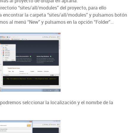
tivas al proyecto de drupal en aptana.
ctorio “sites/all/modules” del proyecto, para ello
a encontrar la carpeta “sites/all/modules” y pulsamos botón
mos al menú “New” y pulsamos en la opción “Folder”…
podremos selccionar la localización y el nomrbe de la