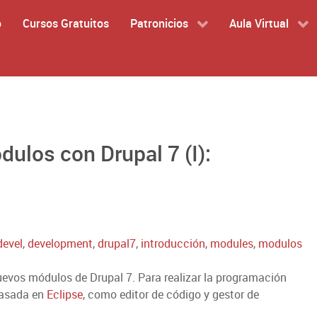
o
Cursos Gratuitos
Patronicios
Aula Virtual
dulos con Drupal 7 (I):
devel
,
development
,
drupal7
,
introducción
,
modules
,
modulos
uevos módulos de Drupal 7. Para realizar la programación
basada en
Eclipse
, como editor de código y gestor de