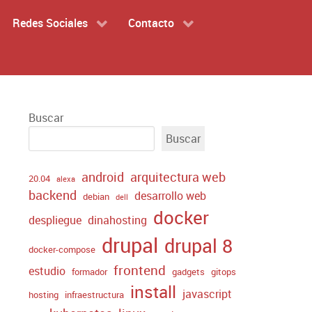
Redes Sociales
Contacto
Buscar
Buscar
android
arquitectura web
20.04
alexa
backend
desarrollo web
debian
dell
docker
despliegue
dinahosting
drupal
drupal 8
docker-compose
frontend
estudio
formador
gadgets
gitops
install
javascript
hosting
infraestructura