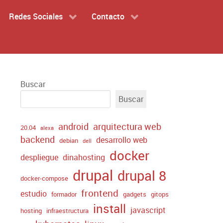
Redes Sociales
Contacto
Buscar
Buscar
android
arquitectura web
20.04
alexa
backend
desarrollo web
debian
dell
docker
despliegue
dinahosting
drupal
drupal 8
docker-compose
frontend
estudio
formador
gadgets
gitops
install
javascript
hosting
infraestructura