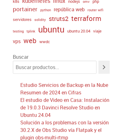
kubernetes
linux
k8s
nodejs
php
omv
portainer
república web
python
router wifi
terraform
struts2
servidores
solidity
ubuntu
ubuntu 20.04
viaje
testing
tplink
web
vps
wwdc
Buscar
Estudio Servicios de Backup en la Nube
Resumen de 2024 en Cifras
El estudio de Video en Casa: Instalación
de 19.0.3 Davinci Resolve Studio en
Ubuntu 24.04
Solución a los problemas con la versión
30.2.X de Obs Studio vía Flatpak y el
plugin obs-multi-rtmp