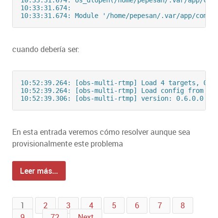
10:33:31.674: os_dlopen(/home/pepesan/.var/app/com
10:33:31.674: 

cuando debería ser:
10:52:39.264: [obs-multi-rtmp] Load 4 targets, 0 vi
10:52:39.264: [obs-multi-rtmp] Load config from /ho
En esta entrada veremos cómo resolver aunque sea
provisionalmente este problema
Leer más...
1
2
3
4
5
6
7
8
9
…
72
Next