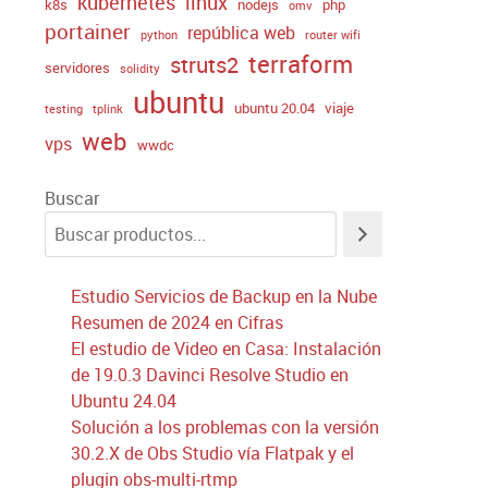
kubernetes
linux
k8s
nodejs
php
omv
portainer
república web
python
router wifi
terraform
struts2
servidores
solidity
ubuntu
ubuntu 20.04
viaje
testing
tplink
web
vps
wwdc
Buscar
Estudio Servicios de Backup en la Nube
Resumen de 2024 en Cifras
El estudio de Video en Casa: Instalación
de 19.0.3 Davinci Resolve Studio en
Ubuntu 24.04
Solución a los problemas con la versión
30.2.X de Obs Studio vía Flatpak y el
plugin obs-multi-rtmp