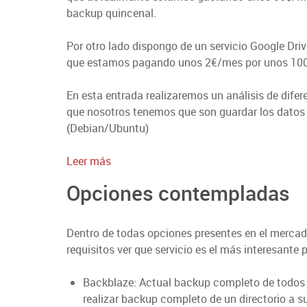
backup quincenal.
Por otro lado dispongo de un servicio Google Dri
que estamos pagando unos 2€/mes por unos 100
En esta entrada realizaremos un análisis de difer
que nosotros tenemos que son guardar los datos
(Debian/Ubuntu)
:
Leer más
Estudio
Opciones contempladas
Servicios
de
Backup
Dentro de todas opciones presentes en el mercad
en
requisitos ver que servicio es el más interesante 
la
Nube
Backblaze: Actual backup completo de todos lo
realizar backup completo de un directorio a 