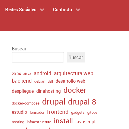
Redes Sociales
Contacto
Buscar
Buscar
android
arquitectura web
20.04
alexa
backend
desarrollo web
debian
dell
docker
despliegue
dinahosting
drupal
drupal 8
docker-compose
frontend
estudio
formador
gadgets
gitops
install
javascript
hosting
infraestructura